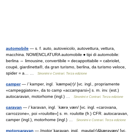
automobile
— s. f. auto, autoveicolo, autovettura, vettura,
macchina. NOMENCLATURA automobile ● tipi di automobile:
berlina ⇔ limousine, convertibile = decappottabile = cabriolet,
coupé, giardinetta®, da gran turismo, berlina, da turismo veloce,
spider = a… …
Sinonimi e Contrari. Terza edizione
camper
— /ˈkamper, ingl. ˈkæmpə(r)/ [vc. ingl., propriamente
«campeggiatore», da to camp «accamparsi»] s. m. inv. (est.)
autocaravan, motorhome (ingl.) …
Sinonimi e Contrari. Terza edizione
caravan
— /ˈkaravan, ingl. ˈkærəˌvæn/ [vc. ingl. «carovana,
carrozzone», poi «roulotte»] s. m. roulotte (fr.) CFR. autocaravan,
camper (ingl.), motorhome (ingl.) …
Sinonimi e Contrari. Terza edizione
motorcaravan
— /motorˈkaravan, ingl. ˌməutə(r)&kærəvæn/ [vc.