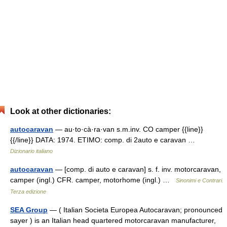
Look at other dictionaries:
autocaravan
— au·to·cà·ra·van s.m.inv. CO camper {{line}}
{{/line}} DATA: 1974. ETIMO: comp. di 2auto e caravan …
Dizionario italiano
autocaravan
— [comp. di auto e caravan] s. f. inv. motorcaravan,
camper (ingl.) CFR. camper, motorhome (ingl.) …
Sinonimi e Contrari.
Terza edizione
SEA Group
— ( Italian Societa Europea Autocaravan; pronounced
sayer ) is an Italian head quartered motorcaravan manufacturer,