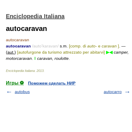
Enciclopedia Italiana
autocaravan
autocaravan
autocaravan
/auto'karavan/
s.m.
[comp. di
auto-
e
caravan
]
. —
(
aut.
)
[autofurgone da turismo attrezzato per abitarvi]
▶◀
camper,
motorcaravan
.
‖
caravan, roulotte
.
Enciclopedia Italiana
.
2013
.
Игры ⚽
Поможем сделать НИР
autobus
autocarro