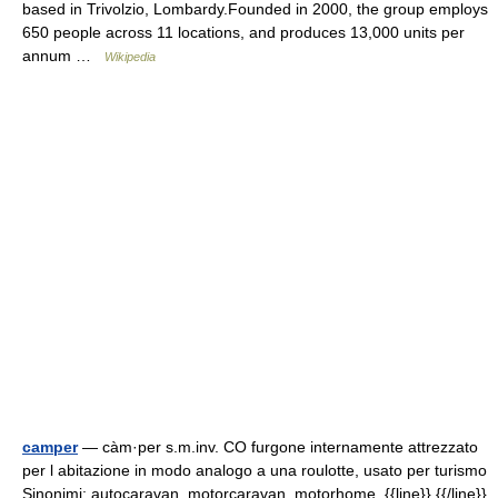
based in Trivolzio, Lombardy.Founded in 2000, the group employs
650 people across 11 locations, and produces 13,000 units per
annum …
Wikipedia
camper
— càm·per s.m.inv. CO furgone internamente attrezzato
per l abitazione in modo analogo a una roulotte, usato per turismo
Sinonimi: autocaravan, motorcaravan, motorhome. {{line}} {{/line}}