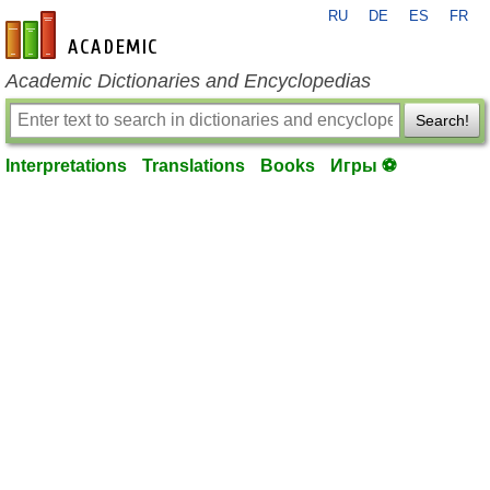
RU
DE
ES
FR
en-academic.com
Academic Dictionaries and Encyclopedias
Search!
Interpretations
Translations
Books
Игры ⚽