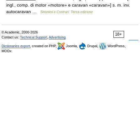
ingl., comp. di motor «motore» e caravan «caravan»] s. m. inv.
autocaravan …
Sinonimi e Contrari. Terza edizione
© Academic, 2000-2026
18+
Contact us:
Technical Support
,
Advertising
Dictionaries export
, created on PHP,
Joomla,
Drupal,
WordPress,
MODx.