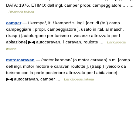
DATA: 1976. ETIMO: dall ingl. camper propr. campeggiatore ,… …
Dizionario italiano
camper
— / kæmpə/, it. / kamper/ s. ingl. [der. di (to ) camp
campeggiare ; propr. campeggiatore ], usato in ital. al masch.
(trasp.) [autofurgone per turismo e vacanze attrezzato per l
abitazione] ▶◀ autocaravan. ‖ caravan, roulotte …
Enciclopedia
Italiana
motorcaravan
— /motor karavan/ (o motor caravan) s.m. [comp.
dell ingl. motor motore e caravan roulotte ]. (trasp.) [veicolo da
turismo con la parte posteriore attrezzata per l abitazione]
▶◀ autocaravan, camper …
Enciclopedia Italiana